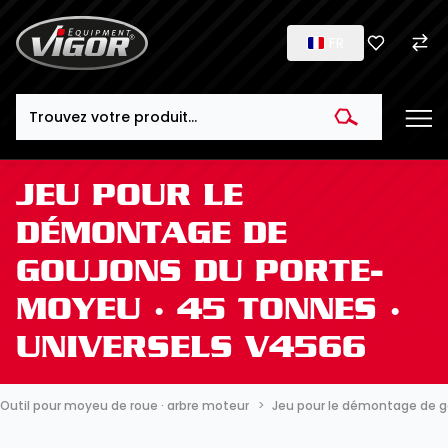
FR
Search
JEU POUR LE
DÉMONTAGE DE
GOUJONS DU PORTE-
MOYEU ∙ 45 TONNES ∙
UNIVERSELS V4566
Outil pour moyeu de roue · arbre moteur
Jeu pour le démontage de g