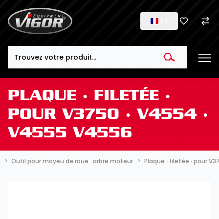
FR
Search
PLAQUE ∙ FILETÉE ∙
POUR V3750 · V4554 ·
V4555 V4556
Outil pour moyeu de roue · arbre moteur
Plaque ∙ filetée ∙ pour 