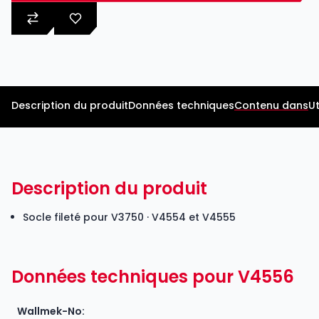
Description du produit
Données techniques
Contenu dans
Ut
Description du produit
Socle fileté pour
V3750
·
V4554
et V4555
Données techniques pour V4556
Wallmek-No: