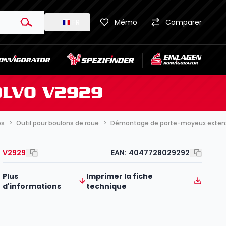
FR
Mémo
Comparer
OLVO V2929
es
Outil pour boulons de roue
Démontage de porte-moyeux extensi
V2929
EAN:
4047728029292
Plus
Imprimer la fiche
d'informations
technique