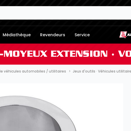
Médiathèque
Revendeurs
Service
-MOYEUX EXTENSION ∙ V
e véhicules automobiles / utilitaires
Jeux d'outils · Véhicules utilitair