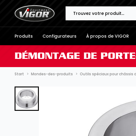
Search
Produits
Configurateurs
À propos de VIGOR
DÉMONTAGE DE PORTE
Start
Mondes-des-produits
Outils spéciaux pour châssis d