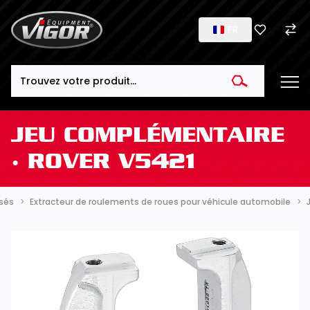
FR
Search
JEU COMPLÉMENTAIRE
∙ ROVER V5421
ssés
Extracteur de roulements de roues pour véhicule automobile