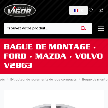
FR
Search
BAGUE DE MONTAGE ∙
FORD ∙ MAZDA ∙ VOLVO
V2863
ssés
Extracteur de roulements de roue compacts
Bague de montage