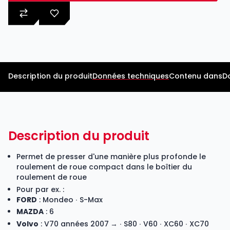
Description du produit
Données techniques
Contenu dans
D
Description du produit
Permet de presser d'une manière plus profonde le
roulement de roue compact dans le boîtier du
roulement de roue
Pour par ex. :
FORD
: Mondeo ∙ S-Max
MAZDA
: 6
Volvo
: V70 années 2007 → ∙ S80 ∙ V60 ∙ XC60 ∙ XC70