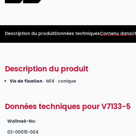
Description du produit
Données techniques
Contenu dans
Ut
Description du produit
Vis de fixation
∙ M14 ∙ conique
Données techniques pour V7133-5
Wallmek-No:
02-00015-004