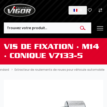
FR
Search
VIS DE FIXATION ∙ M14
∙ CONIQUE V7133-5
tandard
Extracteur de roulements de roues pour véhicule automobile