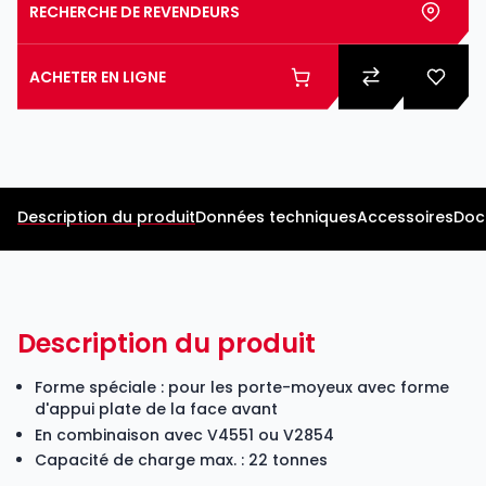
RECHERCHE DE REVENDEURS
ACHETER EN LIGNE
Description du produit
Données techniques
Accessoires
Doc
Description du produit
Forme spéciale : pour les porte-moyeux avec forme
d'appui plate de la face avant
En combinaison avec
V4551
ou V2854
Capacité de charge max. : 22 tonnes