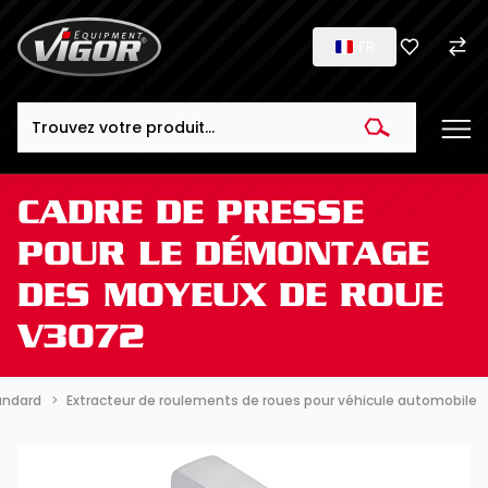
FR
Search
CADRE DE PRESSE
POUR LE DÉMONTAGE
DES MOYEUX DE ROUE
V3072
tandard
Extracteur de roulements de roues pour véhicule automobile