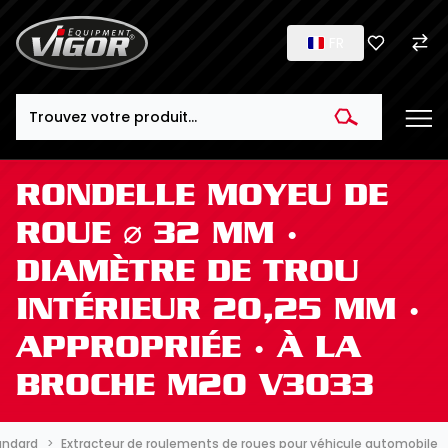
FR
Search
RONDELLE MOYEU DE
ROUE ⌀ 32 MM ·
DIAMÈTRE DE TROU
INTÉRIEUR 20,25 MM ·
APPROPRIÉE ∙ À LA
BROCHE M20 V3033
tandard
Extracteur de roulements de roues pour véhicule automobile