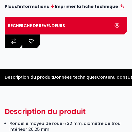
Plus d'informations
Imprimer la fiche technique
RECHERCHE DE REVENDEURS
Description du produit
Données techniques
Contenu dans
Ut
Description du produit
Rondelle moyeu de roue ⌀ 32 mm, diamètre de trou
intérieur 20,25 mm