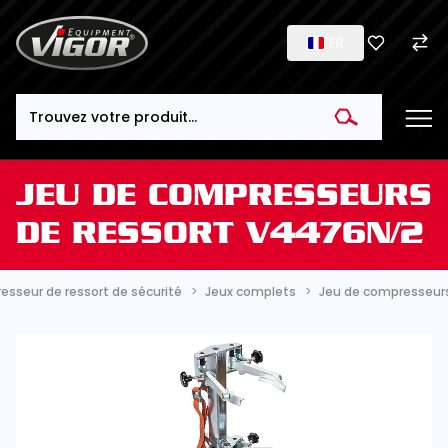
FR
Search
JEU DE COMPRESSEURS
DE RESSORT V4476N/2
sseur de ressort de sécurité
Jeux complets
Jeu de compresseur