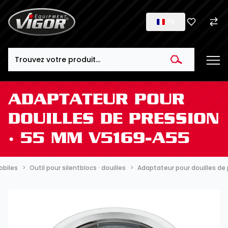
FR
Search
ADAPTATEUR POUR
DOUILLES DE PRESSION
∙ 55 MM V5169-A55
obiles
Outil pour silentblocs · douilles
Adaptateur pour douilles de