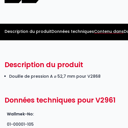
Description du produit
Données techniques
Contenu dans
D
Description du produit
Douille de pression A ⌀ 52,7 mm pour V2868
Données techniques pour V2961
Wallmek-No:
01-00001-105