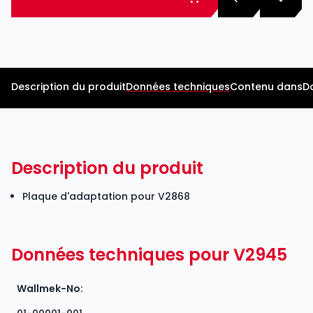
Description du produit
Données techniques
Contenu dans
D
Description du produit
Plaque d'adaptation pour V2868
Données techniques pour V2945
Wallmek-No: