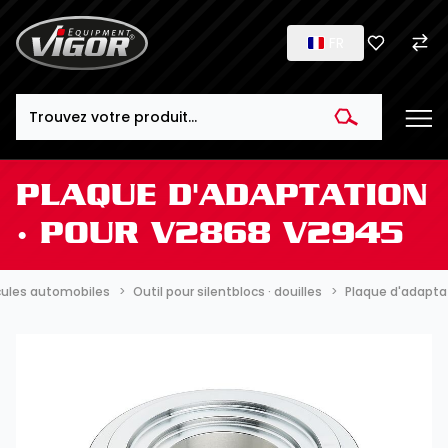
FR
Search
PLAQUE D'ADAPTATION
∙ POUR V2868 V2945
cules automobiles
Outil pour silentblocs · douilles
Plaque d'adapta