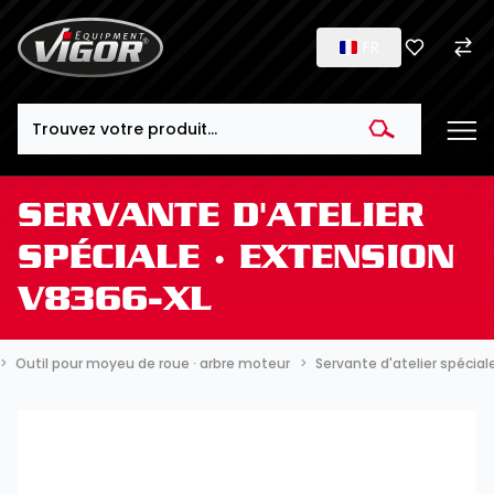
FR
Search
SERVANTE D'ATELIER
SPÉCIALE ∙ EXTENSION
V8366-XL
Outil pour moyeu de roue · arbre moteur
Servante d'atelier spécial