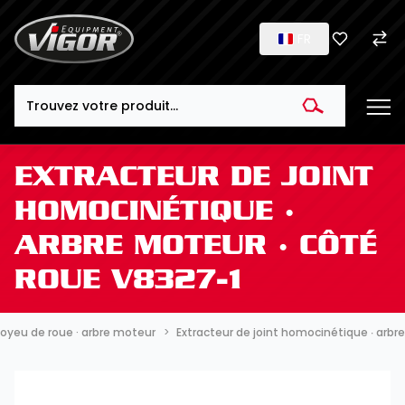
FR
Search
EXTRACTEUR DE JOINT
HOMOCINÉTIQUE ∙
ARBRE MOTEUR ∙ CÔTÉ
ROUE V8327-1
oyeu de roue · arbre moteur
Extracteur de joint homocinétique ∙ arbr