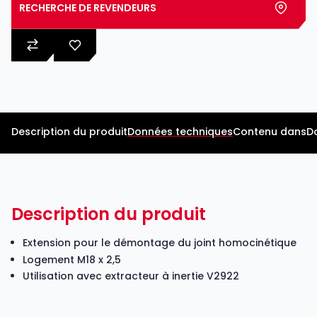
RECHERCHE DE REVENDEURS
Description du produit
Données techniques
Contenu dans
D
Description du produit
Extension pour le démontage du joint homocinétique
Logement M18 x 2,5
Utilisation avec extracteur à inertie V2922