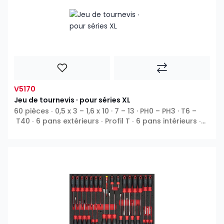
V5170
Jeu de tournevis ∙ pour séries XL
60 pièces ∙ 0,5 x 3 – 1,6 x 10 · 7 – 13 · PH0 – PH3 · T6 –
T40 ∙ 6 pans extérieurs ∙ Profil T ∙ 6 pans intérieurs ∙
Phillips PH ∙ Pozidriv PZ ∙ Fente