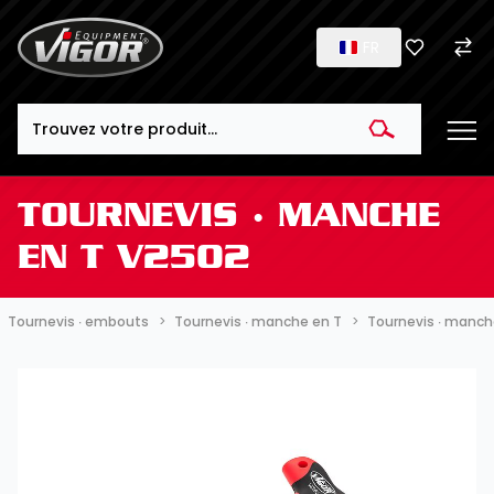
FR
Search
TOURNEVIS ∙ MANCHE
EN T V2502
Tournevis ∙ embouts
Tournevis ∙ manche en T
Tournevis ∙ manch