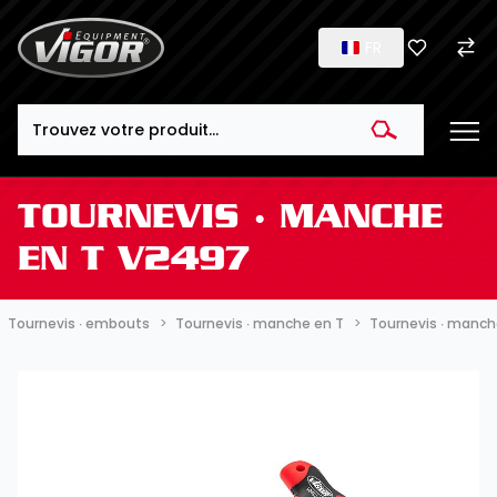
FR
Search
TOURNEVIS ∙ MANCHE
EN T V2497
Tournevis ∙ embouts
Tournevis ∙ manche en T
Tournevis ∙ manch