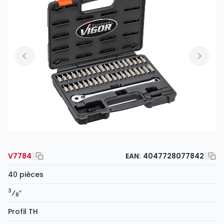
V7784
EAN:
4047728077842
40 pièces
3
⁄
″
8
Profil TH