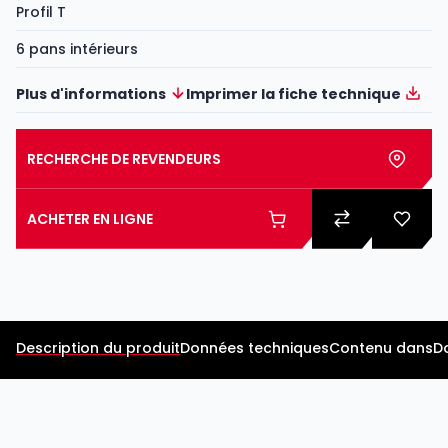
Profil T
6 pans intérieurs
Plus d'informations
Imprimer la fiche technique
RECHERCHE DE REVENDEURS
ACHETER EN LIGNE
Description du produit
Données techniques
Contenu dans
D