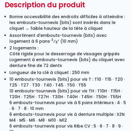
Description du produit
Bonne accessibilité des endroits difficiles à atteindre :
les embouts-tournevis (bits) sont insérés dans le
cliquet → faible hauteur de la tête à cliquet
Assortiment d'embouts-tournevis (bits) avec
3
logement à 6 pans
⁄
″ (10 mm)
8
2 logements :
Côté rigide pour le desserrage de vissages grippés
Logement à embouts-tournevis (bits) du cliquet avec
denture fine de 72 dents
Longueur de la clé à cliquet : 250 mm
10 embouts-tournevis (bits) pour vis T : T10 ∙ T15 ∙ T20 ∙
T25 ∙ T27 ∙ T30 ∙ T40 ∙ T45 ∙ T50 ∙ T55
10 embouts-tournevis (bits) pour vis TH : T10H ∙ T15H ∙
T20H ∙ T25H ∙ T27H ∙ T30H ∙ T40H ∙ T45H ∙ T50H ∙ T55H
6 embouts-tournevis pour vis à 6 pans intérieurs : 4 ∙ 5
∙ 6 ∙ 7 ∙ 8 ∙ 10 mm
6 embouts-tournevis pour vis à denture multiple : XZN
M4 ∙ M5 ∙ M6 ∙ M8 ∙ M10 ∙ M12
6 embouts-tournevis pour vis Ribe CV : 5 ∙ 6 ∙ 7 ∙ 8 ∙ 9 ∙