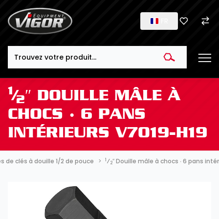
FR
Search
1
⁄
″ DOUILLE MÂLE À
2
CHOCS ∙ 6 PANS
INTÉRIEURS V7019-H19
1
 de clés à douille 1/2 de pouce
⁄
″ Douille mâle à chocs ∙ 6 pans inté
2