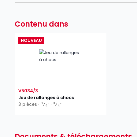
Contenu dans
NOUVEAU
V5034/3
Jeu de rallonges à chocs
3
3
3 pièces ∙
⁄
″ ∙
⁄
″
4
4
Documents & téléchargements