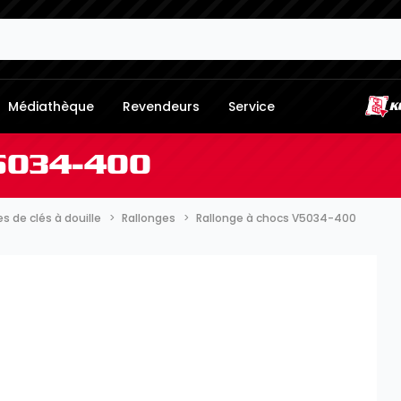
Médiathèque
Revendeurs
Service
5034-400
 de clés à douille
Rallonges
Rallonge à chocs V5034-400