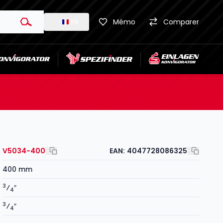
FR
Mémo
Comparer
V5034-400
EAN:
4047728086325
400 mm
3
⁄
″
4
3
⁄
″
4