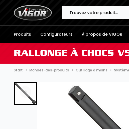
Search
Produits
Configurateurs
À propos de VIGOR
RALLONGE À CHOCS V
Start
Mondes-des-produits
Outillage à mains
Systèmes