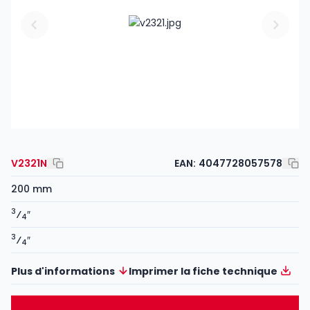
V2321N
EAN:
4047728057578
200 mm
3
⁄
″
4
3
⁄
″
4
Plus d'informations
Imprimer la fiche technique