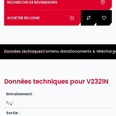
RECHERCHE DE REVENDEURS
ACHETER EN LIGNE
Données techniques
Contenu dans
Documents & télécharg
Données techniques pour V2321N
Entraînement :
3
⁄
″
4
Sortie :