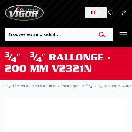
FR
Search
3
3
⁄
″→
⁄
″ RALLONGE ∙
4
4
200 MM V2321N
3
3
Systèmes de clés à douille
Rallonges
⁄
″→
⁄
″ Rallonge ∙ 20
4
4