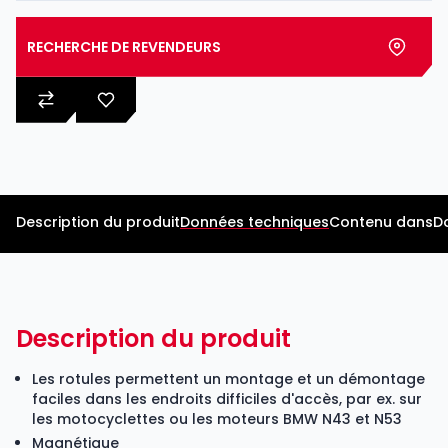
RECHERCHE DE REVENDEURS
Description du produit
Données techniques
Contenu dans
D
Description du produit
Les rotules permettent un montage et un démontage
faciles dans les endroits difficiles d'accès, par ex. sur
les motocyclettes ou les moteurs BMW N43 et N53
Magnétique