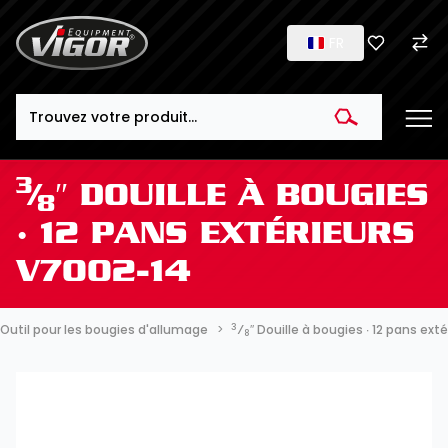
FR
Search
3
⁄
″ DOUILLE À BOUGIES
8
∙ 12 PANS EXTÉRIEURS
V7002-14
3
Outil pour les bougies d'allumage
⁄
″ Douille à bougies ∙ 12 pans ext
8