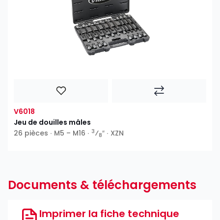
V6018
Jeu de douilles mâles
3
26 pièces ∙ M5 – M16 ∙
⁄
″ ∙ XZN
8
Documents & téléchargements
Imprimer la fiche technique