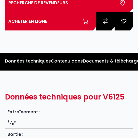
RECHERCHE DE REVENDEURS
ACHETER EN LIGNE
Données techniques
Contenu dans
Documents & télécharg
Données techniques pour V6125
Entraînement :
3
⁄
″
8
Sortie :