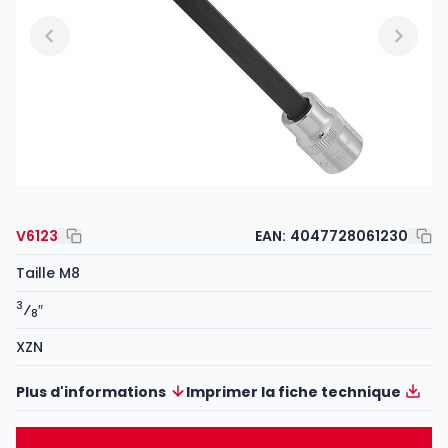
V6123
EAN:
4047728061230
Taille M8
3
⁄
″
8
XZN
Plus d'informations
Imprimer la fiche technique