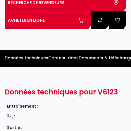
RECHERCHE DE REVENDEURS
ACHETER EN LIGNE
Données techniques
Contenu dans
Documents & télécharg
Données techniques pour V6123
Entraînement :
3
⁄
″
8
Sortie :