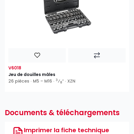
V6018
Jeu de douilles mâles
3
26 pièces ∙ M5 – M16 ∙
⁄
″ ∙ XZN
8
Documents & téléchargements
Imprimer la fiche technique