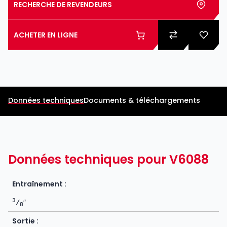
RECHERCHE DE REVENDEURS
ACHETER EN LIGNE
Données techniques
Documents & téléchargements
Données techniques pour V6088
Entraînement :
3
⁄
″
8
Sortie :