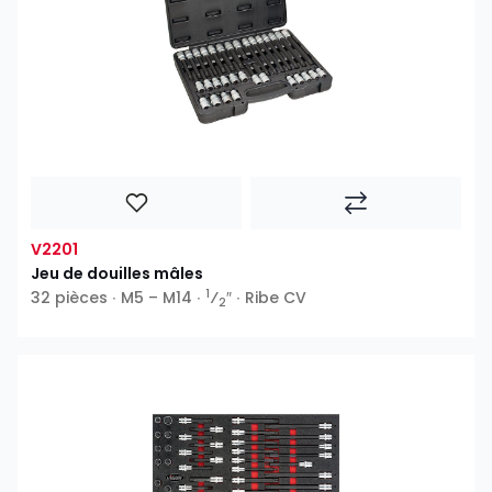
V2201
Jeu de douilles mâles
1
32 pièces ∙ M5 – M14 ∙
⁄
″ ∙ Ribe CV
2