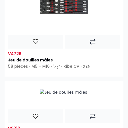
V4729
Jeu de douilles mâles
1
58 pièces ∙ M5 – M16 ∙
⁄
″ ∙ Ribe CV ∙ XZN
2