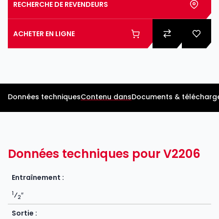
RECHERCHE DE REVENDEURS
ACHETER EN LIGNE
Données techniques
Contenu dans
Documents & télécharg
Données techniques pour V2206
Entraînement :
1
⁄
″
2
Sortie :