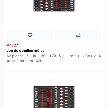
V4727
Jeu de douilles mâles
1
62 pièces ∙ 5 – 19 · T20 – T70 ∙
⁄
″ ∙ Profil T ∙ Ribe CV ∙ 6
2
pans intérieurs ∙ XZN