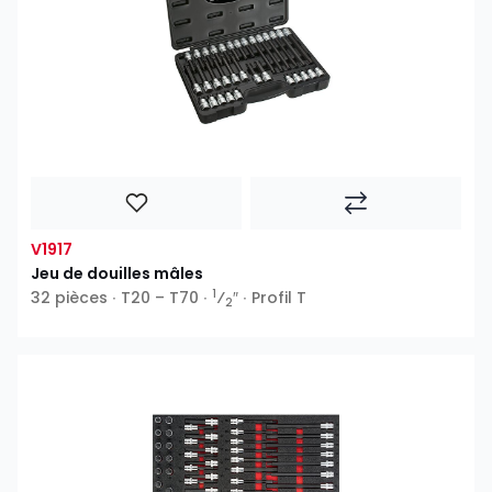
V1917
Jeu de douilles mâles
1
32 pièces ∙ T20 – T70 ∙
⁄
″ ∙ Profil T
2