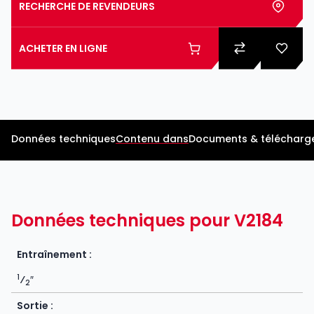
RECHERCHE DE REVENDEURS
ACHETER EN LIGNE
Données techniques
Contenu dans
Documents & télécharg
Données techniques pour V2184
Entraînement :
1
⁄
″
2
Sortie :