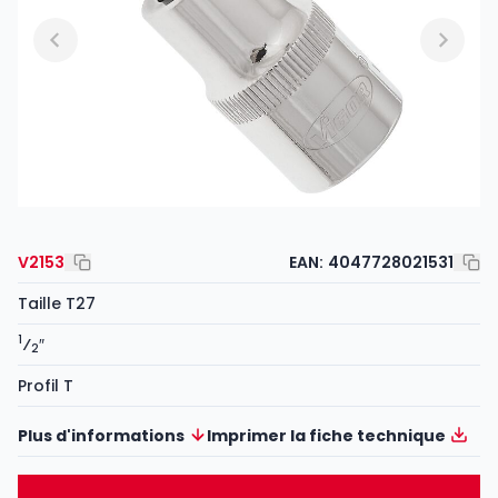
V2153
EAN:
4047728021531
Taille T27
1
⁄
″
2
Profil T
Plus d'informations
Imprimer la fiche technique