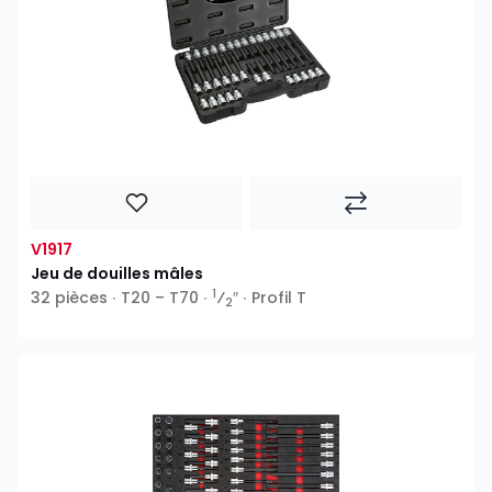
V1917
Jeu de douilles mâles
1
32 pièces ∙ T20 – T70 ∙
⁄
″ ∙ Profil T
2