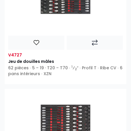
V4727
Jeu de douilles mâles
1
62 pièces ∙ 5 – 19 · T20 – T70 ∙
⁄
″ ∙ Profil T ∙ Ribe CV ∙ 6
2
pans intérieurs ∙ XZN