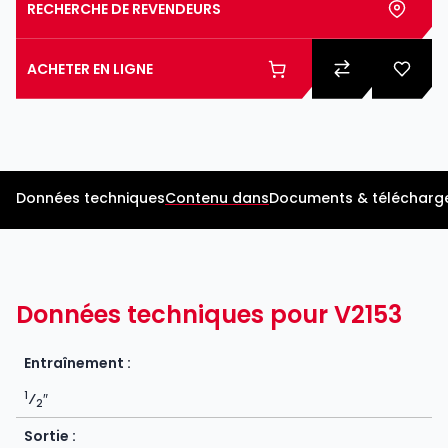
RECHERCHE DE REVENDEURS
ACHETER EN LIGNE
Données techniques
Contenu dans
Documents & télécharg
Données techniques pour V2153
Entraînement :
1
⁄
″
2
Sortie :