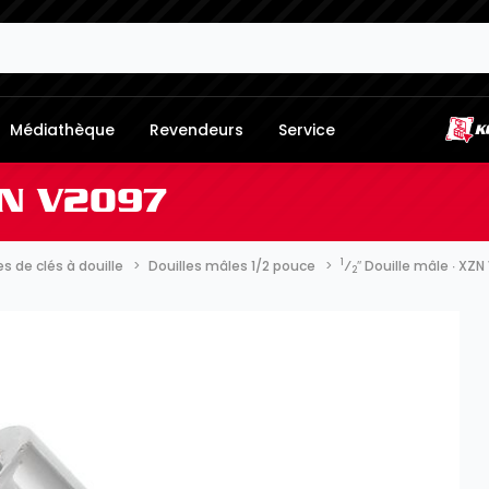
Médiathèque
Revendeurs
Service
ZN V2097
1
 de clés à douille
Douilles mâles 1/2 pouce
⁄
″ Douille mâle ∙ XZ
2