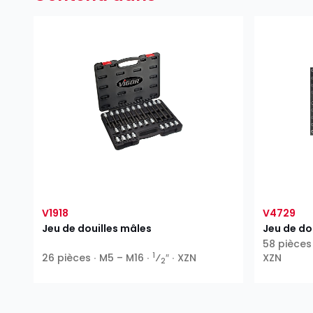
V1918
V4729
Jeu de douilles mâles
Jeu de do
58 pièces 
1
26 pièces ∙ M5 – M16 ∙
⁄
″ ∙ XZN
XZN
2