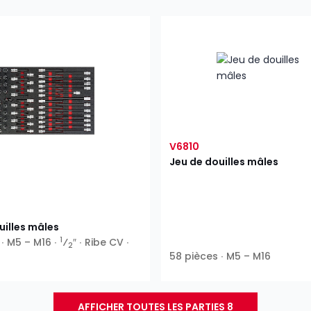
V6810
Jeu de douilles mâles
uilles mâles
1
∙ M5 – M16 ∙
⁄
″ ∙ Ribe CV ∙
2
58 pièces ∙ M5 – M16
AFFICHER TOUTES LES PARTIES 8