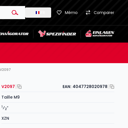
FR
Mémo
Comparer
N V2097
V2097
EAN:
4047728020978
Taille M9
1
⁄
″
2
XZN