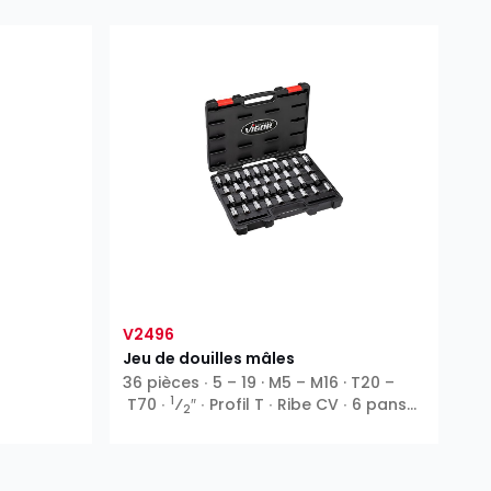
V2496
Jeu de douilles mâles
36 pièces ∙ 5 – 19 · M5 – M16 · T20 –
1
T70 ∙
⁄
″ ∙ Profil T ∙ Ribe CV ∙ 6 pans
2
intérieurs ∙ XZN