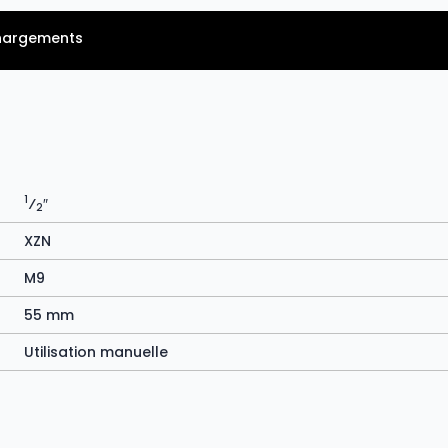
hargements
1
⁄
″
2
XZN
M9
55 mm
Utilisation manuelle