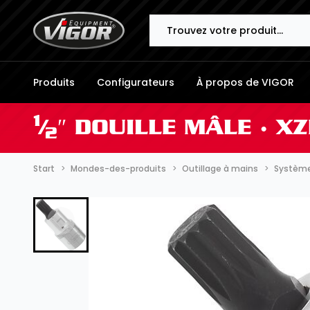
Search
Produits
Configurateurs
À propos de VIGOR
1
⁄
″ DOUILLE MÂLE ∙ X
2
Start
Mondes-des-produits
Outillage à mains
Systèmes