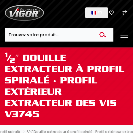
FR
Search
1
⁄
″ DOUILLE
2
EXTRACTEUR À PROFIL
SPIRALÉ ∙ PROFIL
EXTÉRIEUR
EXTRACTEUR DES VIS
V3745
1
ofil spiralé
⁄
″ Douille extracteur à profil spiralé ∙ Profil extérieur ext
2