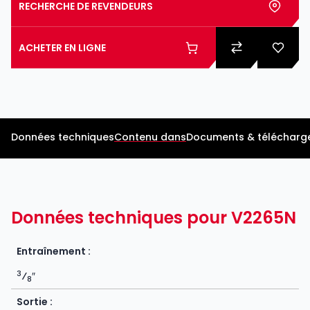
RECHERCHE DE REVENDEURS
ACHETER EN LIGNE
Données techniques
Contenu dans
Documents & télécharg
Données techniques pour V2265N
Entraînement :
3
⁄
″
8
Sortie :