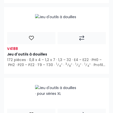
V4188
Jeu d'outils à douilles
172 pièces ∙ 0,8 x 4 – 1,2 x 7 · 1,3 – 32 · E4 – E22 · PH0 –
1
3
1
1
PH2 · PZ0 – PZ2 · T9 – T30 ∙
⁄
″ ∙
⁄
″ ∙
⁄
″ ∙
⁄
″ ∙ Profil E
4
8
2
4
∙ 6 pans extérieurs ∙ Profil T ∙ XZN ∙ 6 pans intérieurs ∙
5
Phillips PH ∙ Pozidriv PZ ∙ Fente ∙
⁄
″ ∙ Profil TH
16