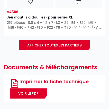
V4586
Jeu d'outils à douilles ∙ pour séries XL
219 pièces ∙ 0,8 x 4 – 1,2 x 7 · 1,3 – 27 · E4 – E22 · M5 –
1
1
3
M16 · PH0 – PH2 · PZ0 – PZ2 · T9 – T70 ∙
⁄
″ ∙
⁄
″ ∙
⁄
″ ∙
4
4
8
1
⁄
″ ∙ Profil E ∙ 6 pans extérieurs ∙ Profil T ∙ Profil TH ∙
2
XZN ∙ 6 pans intérieurs ∙ Phillips PH ∙ Pozidriv PZ ∙ Fente ∙
5
⁄
″
16
AFFICHER TOUTES LES PARTIES 9
Documents & téléchargements
Imprimer la fiche technique
VOIR LE PDF