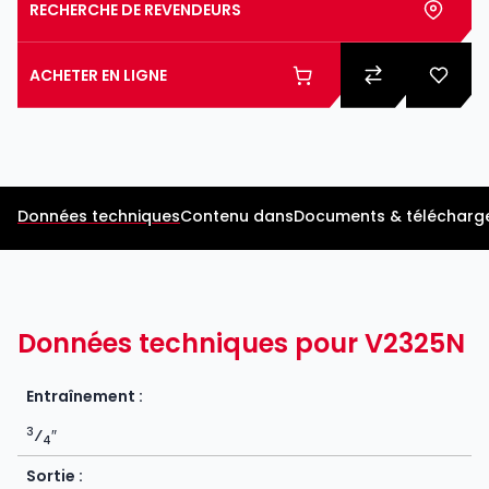
RECHERCHE DE REVENDEURS
ACHETER EN LIGNE
Données techniques
Contenu dans
Documents & télécharg
Données techniques pour V2325N
Entraînement :
3
⁄
″
4
Sortie :