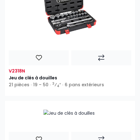
V2318N
Jeu de clés à douilles
3
21 pièces ∙ 19 – 50 ∙
⁄
″ ∙ 6 pans extérieurs
4