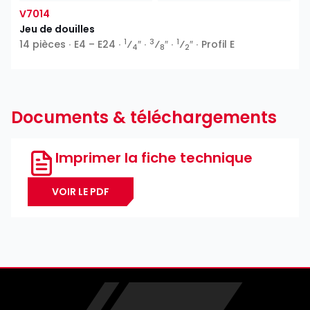
V7014
Jeu de douilles
1
3
1
14 pièces ∙ E4 – E24 ∙
⁄
″ ∙
⁄
″ ∙
⁄
″ ∙ Profil E
4
8
2
Documents & téléchargements
Imprimer la fiche technique
VOIR LE PDF