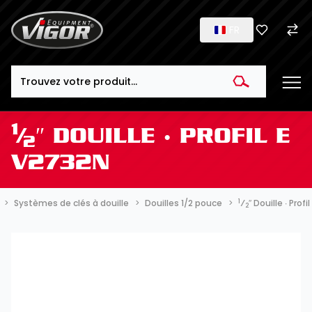
FR
Search
1
⁄
″ DOUILLE ∙ PROFIL E
2
V2732N
1
Systèmes de clés à douille
Douilles 1/2 pouce
⁄
″ Douille ∙ Prof
2