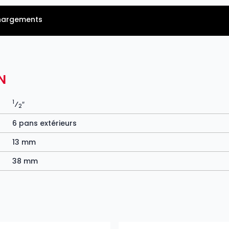
hargements
N
1
⁄
″
2
6 pans extérieurs
13 mm
38 mm