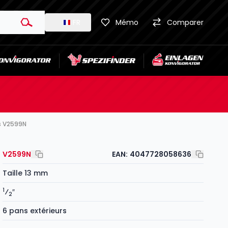
FR
Mémo
Comparer
rs V2599N
V2599N
EAN:
4047728058636
Taille 13 mm
1
⁄
″
2
6 pans extérieurs