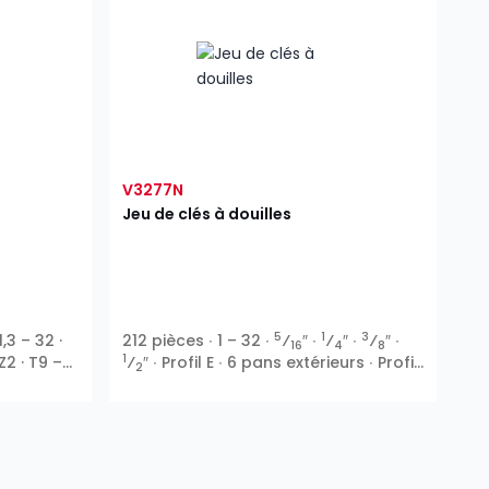
V3277N
Jeu de clés à douilles
5
1
3
1,3 – 32 ·
212 pièces ∙ 1 – 32 ∙
⁄
″ ∙
⁄
″ ∙
⁄
″ ∙
16
4
8
1
Z2 · T9 –
⁄
″ ∙ Profil E ∙ 6 pans extérieurs ∙ Profil
2
⁄
″ ∙ Profil
T ∙ 6 pans intérieurs ∙ Phillips PH ∙
2
 ∙ Profil T
Pozidriv PZ ∙ Fente ∙ Profil TH
lips PH ∙