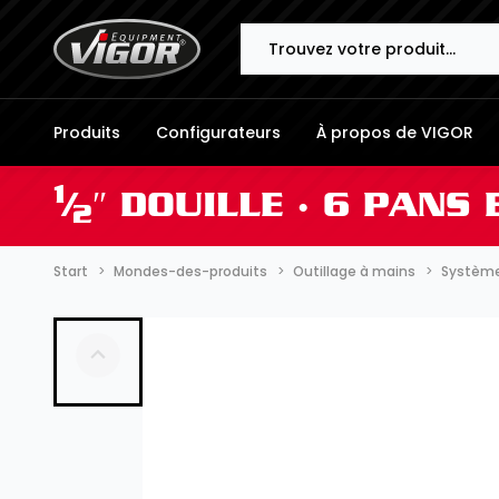
Search
Produits
Configurateurs
À propos de VIGOR
1
⁄
″ DOUILLE ∙ 6 PANS
2
Start
Mondes-des-produits
Outillage à mains
Systèmes