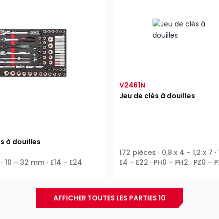
V2461N
Jeu de clés à douilles
s à douilles
172 pièces ∙ 0,8 x 4 – 1,2 x 7 · 
∙ 10 – 32 mm ∙ E14 – E24
E4 – E22 · PH0 – PH2 · PZ0 – P
1
5
1
3
1
T30 ∙
⁄
″ ∙
⁄
″ ∙
⁄
″ ∙
⁄
″ ∙
4
16
4
8
E ∙ 6 pans extérieurs ∙ Ribe CV
∙ XZN ∙ 6 pans intérieurs ∙ Phil
AFFICHER TOUTES LES PARTIES 10
Pozidriv PZ ∙ Fente ∙ Profil TH