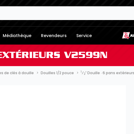
Médiathèque
Revendeurs
Service
 EXTÉRIEURS V2599N
1
 de clés à douille
Douilles 1/2 pouce
⁄
″ Douille ∙ 6 pans extérieu
2