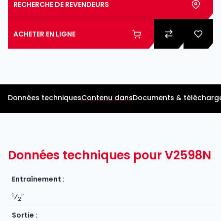
RECHERCHE DE REVENDEURS
ACHETER EN LIGNE
Données techniques
Contenu dans
Documents & télécharg
Données techniques pour V2598N
Entraînement :
1
⁄
″
2
Sortie :