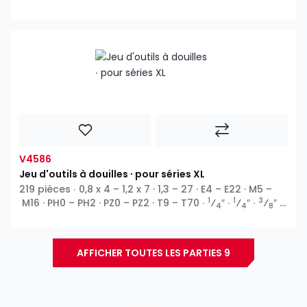
Profil E ∙ 6 pans extérieurs ∙ Ribe CV ∙ Profil T ∙ XZN ∙ 6
pans intérieurs ∙ Phillips PH ∙ Pozidriv PZ ∙ Fente ∙ Profil
TH
V4586
Jeu d'outils à douilles ∙ pour séries XL
219 pièces ∙ 0,8 x 4 – 1,2 x 7 · 1,3 – 27 · E4 – E22 · M5 –
1
1
3
M16 · PH0 – PH2 · PZ0 – PZ2 · T9 – T70 ∙
⁄
″ ∙
⁄
″ ∙
⁄
″ ∙
4
4
8
1
⁄
″ ∙ Profil E ∙ 6 pans extérieurs ∙ Profil T ∙ Profil TH ∙
2
XZN ∙ 6 pans intérieurs ∙ Phillips PH ∙ Pozidriv PZ ∙ Fente ∙
5
⁄
″
16
AFFICHER TOUTES LES PARTIES 9