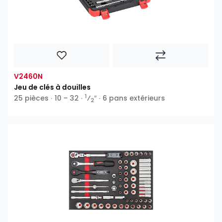
V2460N
Jeu de clés à douilles
1
25 pièces ∙ 10 – 32 ∙
⁄
″ ∙ 6 pans extérieurs
2