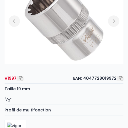
V1997
EAN:
4047728019972
Taille 19 mm
1
⁄
″
2
Profil de multifonction