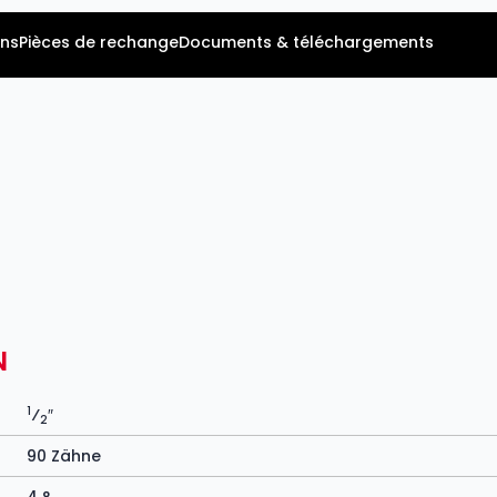
ns
Pièces de rechange
Documents & téléchargements
N
1
⁄
″
2
90 Zähne