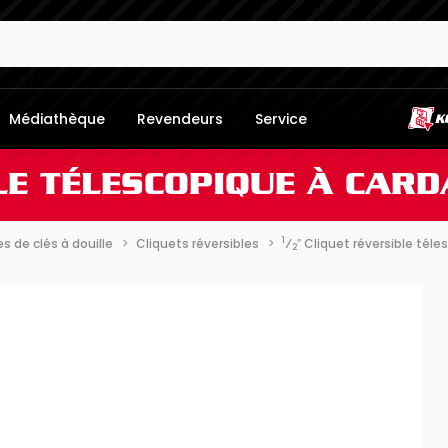
Médiathèque
Revendeurs
Service
BLE TÉLESCOPIQUE À CAR
1
 de clés à douille
Cliquets réversibles
⁄
″ Cliquet réversible tél
2