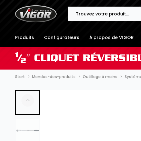
Search
Produits
Configurateurs
À propos de VIGOR
1
⁄
″ CLIQUET RÉVERSI
2
Start
Mondes-des-produits
Outillage à mains
Systèmes