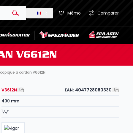
FR
Mémo
Comparer
DAN V6612N
escopique à cardan V6612N
V6612N
EAN:
4047728080330
490 mm
1
⁄
″
2