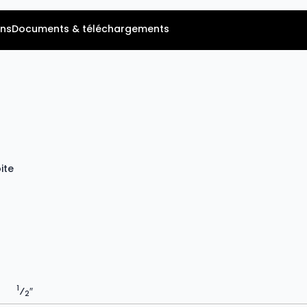
ns
Documents & téléchargements
ite
1
⁄
″
2