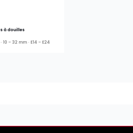
s à douilles
∙ 10 – 32 mm ∙ E14 – E24