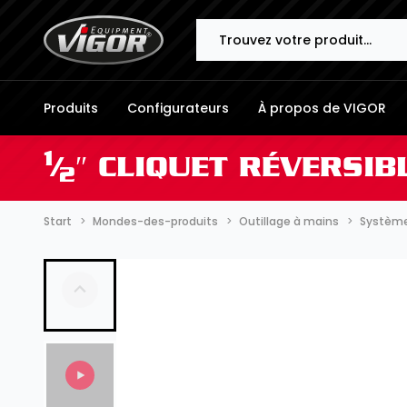
Search
Produits
Configurateurs
À propos de VIGOR
1
⁄
″ CLIQUET RÉVERSIB
2
Start
Mondes-des-produits
Outillage à mains
Systèmes