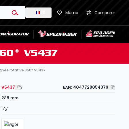
FR
Mémo
Comparer
360° V5437
oignée rotative 360° V5437
V5437
EAN:
4047728054379
288 mm
1
⁄
″
2