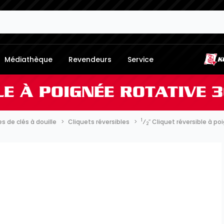
Médiathèque
Revendeurs
Service
LE À POIGNÉE ROTATIVE 
1
 de clés à douille
Cliquets réversibles
⁄
″ Cliquet réversible à p
2