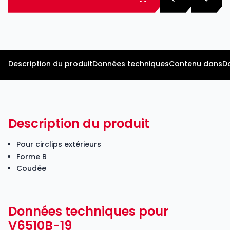
Description du produit
Données techniques
Contenu dans
D
Description du produit
Pour circlips extérieurs
Forme B
Coudée
Données techniques pour
V6510B-19