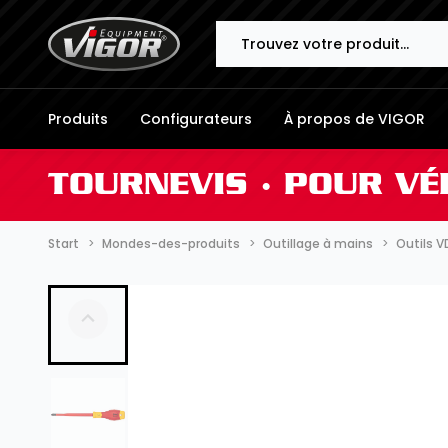
Search
Produits
Configurateurs
À propos de VIGOR
TOURNEVIS ∙ POUR VÉ
Start
Mondes-des-produits
Outillage à mains
Outils V