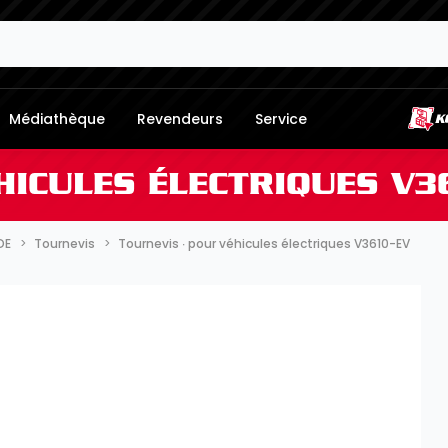
Médiathèque
Revendeurs
Service
HICULES ÉLECTRIQUES V3
DE
Tournevis
Tournevis ∙ pour véhicules électriques V3610-EV