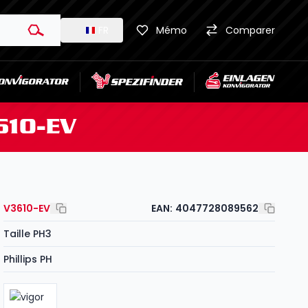
FR
Mémo
Comparer
610-EV
V3610-EV
EAN:
4047728089562
Taille PH3
Phillips PH