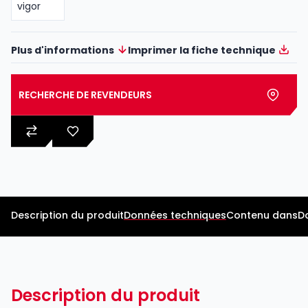
Plus d'informations
Imprimer la fiche technique
RECHERCHE DE REVENDEURS
Description du produit
Données techniques
Contenu dans
D
Description du produit