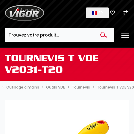
FR
Search
TOURNEVIS T VDE
V2031-T20
Outillage à mains
Outils VDE
Tournevis
Tournevis T VDE V2