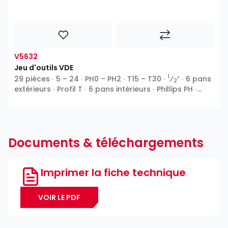
V5632
Jeu d'outils VDE
1
29 pièces ∙ 5 – 24 ∙ PH0 – PH2 ∙ T15 – T30 ∙
⁄
″ ∙ 6 pans
2
extérieurs ∙ Profil T ∙ 6 pans intérieurs ∙ Phillips PH ∙
Pozidriv PZ ∙ Fente
Documents & téléchargements
Imprimer la fiche technique
VOIR LE PDF