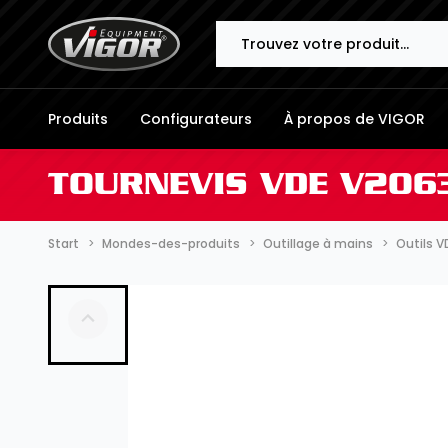
Search
Produits
Configurateurs
À propos de VIGOR
TOURNEVIS VDE V206
Start
Mondes-des-produits
Outillage à mains
Outils V