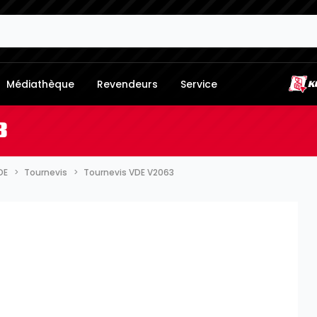
Médiathèque
Revendeurs
Service
3
DE
Tournevis
Tournevis VDE V2063