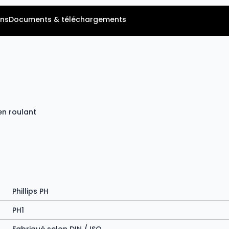
ns
Documents & téléchargements
en roulant
Phillips PH
PH1