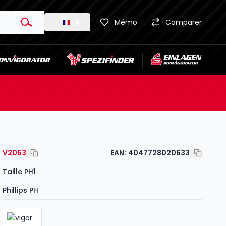
FR
Mémo
Comparer
V2063
EAN:
4047728020633
Taille PH1
Phillips PH