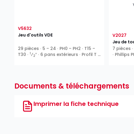
V5632
Jeu d'outils VDE
V2027
Jeu de to
29 pièces ∙ 5 – 24 ∙ PH0 – PH2 ∙ T15 –
7 pièces ∙ 
1
T30 ∙
⁄
″ ∙ 6 pans extérieurs ∙ Profil T ∙
∙ Phillips 
2
6 pans intérieurs ∙ Phillips PH ∙ Pozidriv
PZ ∙ Fente
Documents & téléchargements
Imprimer la fiche technique