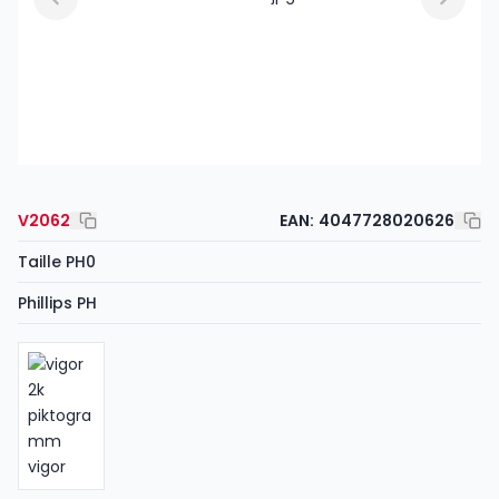
V2062
EAN:
4047728020626
Taille PH0
Phillips PH