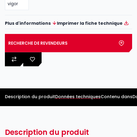
Plus d'informations
Imprimer la fiche technique
RECHERCHE DE REVENDEURS
Description du produit
Données techniques
Contenu dans
D
Description du produit