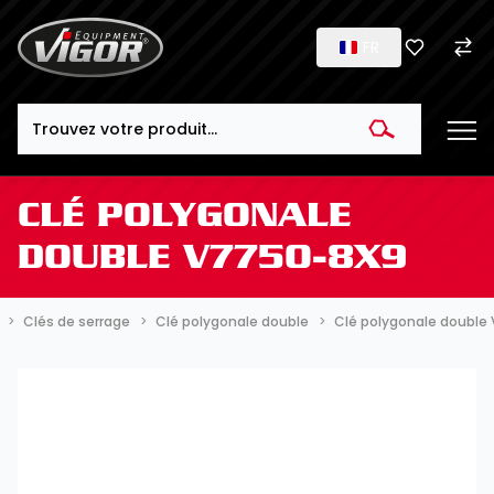
FR
Search
CLÉ POLYGONALE
DOUBLE V7750-8X9
Clés de serrage
Clé polygonale double
Clé polygonale double