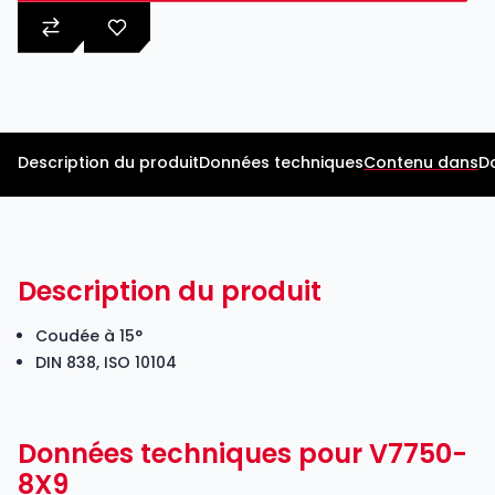
Description du produit
Données techniques
Contenu dans
D
Description du produit
Coudée à 15°
DIN 838, ISO 10104
Données techniques pour V7750-
8X9