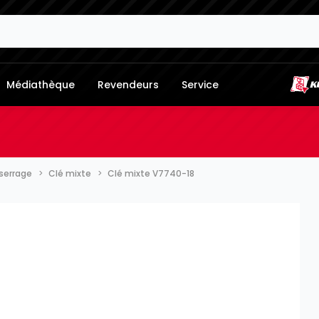
Médiathèque
Revendeurs
Service
serrage
Clé mixte
Clé mixte V7740-18