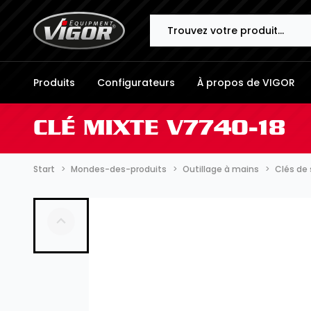
Search
Produits
Configurateurs
À propos de VIGOR
CLÉ MIXTE V7740-18
Start
Mondes-des-produits
Outillage à mains
Clés de 