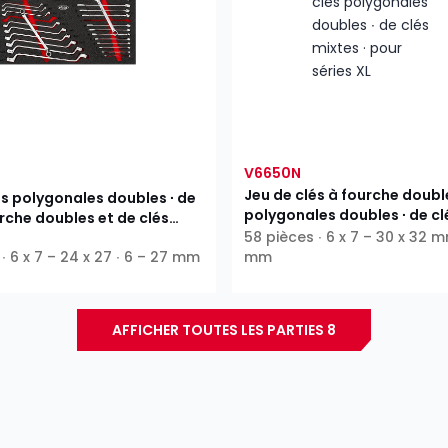
V6650N
Jeu de clés à fourche double
és polygonales doubles ∙ de
polygonales doubles ∙ de cl
urche doubles et de clés
· pour séries XL
58 pièces ∙ 6 x 7 – 30 x 32 m
∙ 6 x 7 – 24 x 27 ∙ 6 – 27 mm
mm
AFFICHER TOUTES LES PARTIES 8