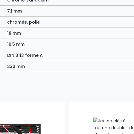
Chrome Vanadium
7,1 mm
chromée, polie
18 mm
10,5 mm
DIN 3113 forme A
230 mm