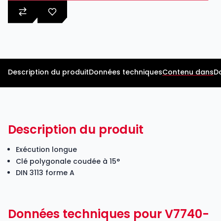
Description du produit
Données techniques
Contenu dans
D
Description du produit
Exécution longue
Clé polygonale coudée à 15°
DIN 3113 forme A
Données techniques pour V7740-