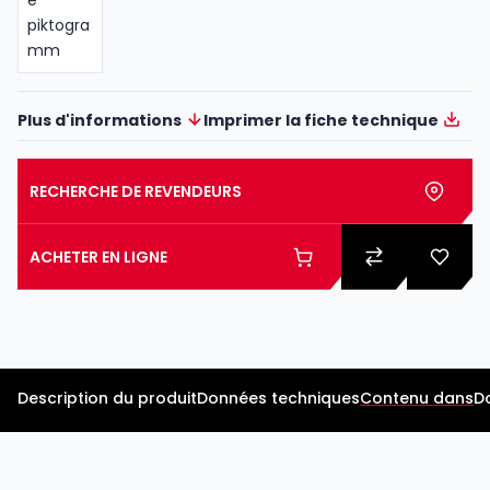
Plus d'informations
Imprimer la fiche technique
RECHERCHE DE REVENDEURS
ACHETER EN LIGNE
Description du produit
Données techniques
Contenu dans
D