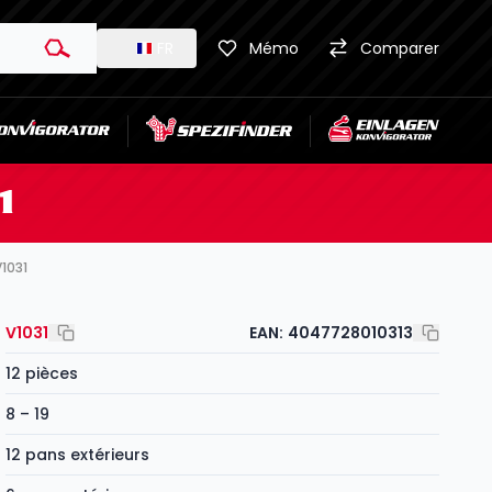
FR
Mémo
Comparer
1
V1031
V1031
EAN:
4047728010313
12 pièces
8 – 19
12 pans extérieurs