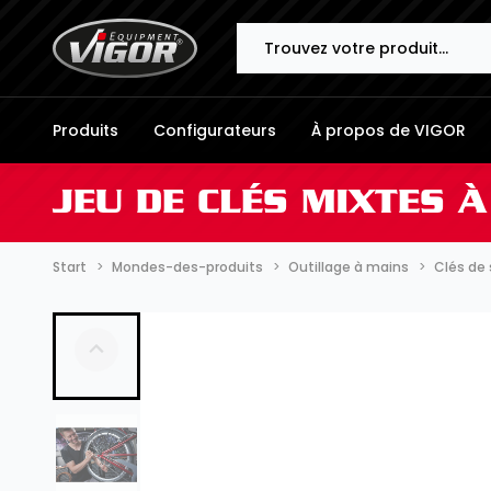
Search
Produits
Configurateurs
À propos de VIGOR
JEU DE CLÉS MIXTES À
Start
Mondes-des-produits
Outillage à mains
Clés de 