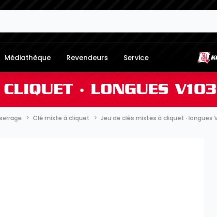
Médiathèque
Revendeurs
Service
 CLIQUET ∙ LONGUES V103
serrage
Clé mixte à cliquet
Jeu de clés mixtes à cliquet ∙ longues 